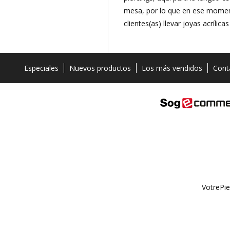
mesa, por lo que en ese moment
clientes(as) llevar joyas acrílic
Especiales
Nuevos productos
Los más vendidos
Cont
VotrePie