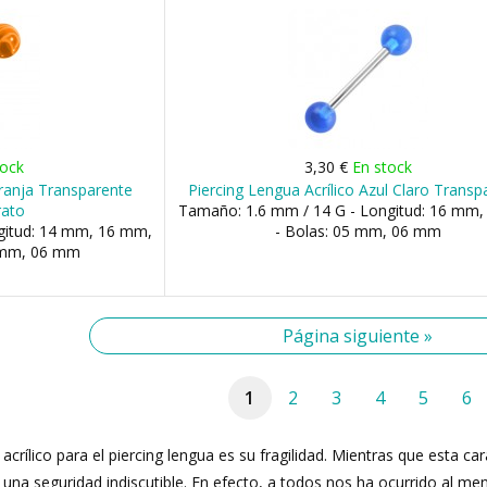
tock
3,30 €
En stock
aranja Transparente
Piercing Lengua Acrílico Azul Claro Transp
rato
Tamaño: 1.6 mm / 14 G - Longitud: 16 mm
gitud: 14 mm, 16 mm,
- Bolas: 05 mm, 06 mm
 mm, 06 mm
Página siguiente »
1
2
3
4
5
6
acrílico para el piercing lengua es su fragilidad. Mientras que esta c
es una seguridad indiscutible. En efecto, a todos nos ha ocurrido al