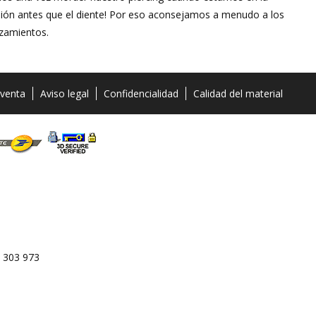
sión antes que el diente! Por eso aconsejamos a menudo a los
rozamientos.
 venta
Aviso legal
Confidencialidad
Calidad del material
 303 973