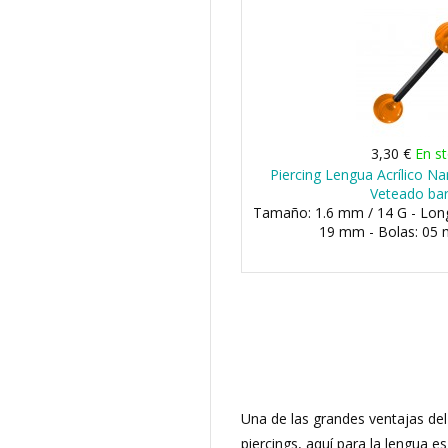
3,30 €
En s
Piercing Lengua Acrílico N
Veteado ba
Tamaño: 1.6 mm / 14 G - Lon
19 mm - Bolas: 05
Una de las grandes ventajas del 
piercings, aquí para la lengua 