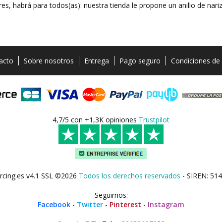
lores, habrá para todos(as): nuestra tienda le propone un anillo de na
acto
Sobre nosotros
Entrega
Pago seguro
Condiciones de
4,7/5 con +1,3K opiniones
Trustpilot
rcing.es v4.1 SSL ©2026
Todos los derechos reservados
- SIREN: 514
Seguirnos:
Facebook
-
Twitter
-
Pinterest
-
Instagram