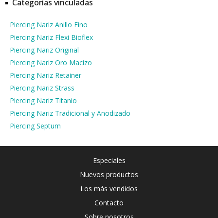
Categorías vinculadas
Piercing Nariz Anillo Fino
Piercing Nariz Flexi Bioflex
Piercing Nariz Original
Piercing Nariz Oro Macizo
Piercing Nariz Retainer
Piercing Nariz Strass
Piercing Nariz Titanio
Piercing Nariz Tradicional y Anodizado
Piercing Septum
Especiales
Nuevos productos
Los más vendidos
Contacto
Sobre nosotros