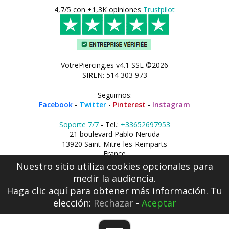
4,7/5 con +1,3K opiniones
Trustpilot
VotrePiercing.es v4.1 SSL ©2026
SIREN: 514 303 973
Seguirnos:
Facebook
-
Twitter
-
Pinterest
-
Instagram
Soporte 7/7
- Tel.:
+33652697953
21 boulevard Pablo Neruda
13920 Saint-Mitre-les-Remparts
France
Nuestro sitio utiliza cookies opcionales para
medir la audiencia.
Haga clic aquí
para obtener más información. Tu
elección:
Rechazar
-
Aceptar