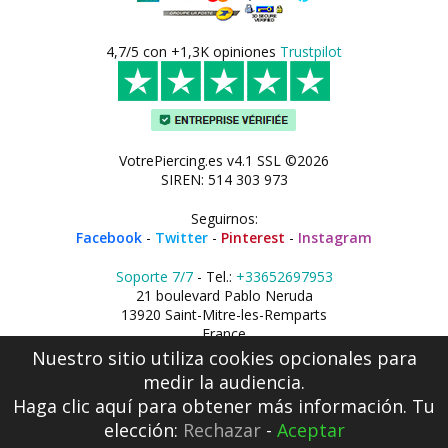
4,7/5 con +1,3K opiniones
Trustpilot
VotrePiercing.es v4.1 SSL ©2026
SIREN: 514 303 973
Seguirnos:
Facebook
-
Twitter
-
Pinterest
-
Instagram
Soporte 7/7
- Tel.:
+33652697953
21 boulevard Pablo Neruda
13920 Saint-Mitre-les-Remparts
France
Nuestro sitio utiliza cookies opcionales para
medir la audiencia.
Haga clic aquí
para obtener más información. Tu
elección:
Rechazar
-
Aceptar