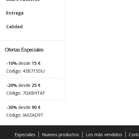
Entrega
Calidad
Ofertas Especiales
-10%
desde
15 €
Código:
43B715DU
-20%
desde
25 €
Código:
7GKBHT6F
-30%
desde
90 €
Código:
IAXZAD9T
Especiales
Nuevos productos
Los más vendidos
Cont