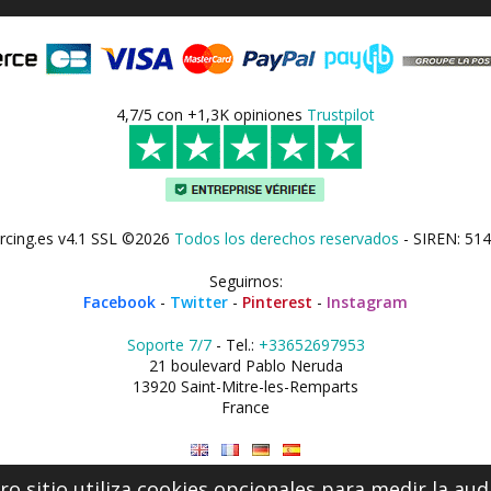
4,7/5 con +1,3K opiniones
Trustpilot
rcing.es v4.1 SSL ©2026
Todos los derechos reservados
- SIREN: 514
Seguirnos:
Facebook
-
Twitter
-
Pinterest
-
Instagram
Soporte 7/7
- Tel.:
+33652697953
21 boulevard Pablo Neruda
13920 Saint-Mitre-les-Remparts
France
o sitio utiliza cookies opcionales para medir la aud