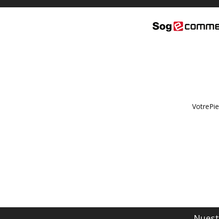
VotrePie
Nuestr