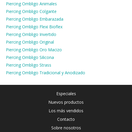
Piercing Ombligo Animales
Piercing Ombligo Colgante
Piercing Ombligo Embarazada
Piercing Ombligo Flexi Bioflex
Piercing Ombligo Invertido
Piercing Ombligo Original
Piercing Ombligo Oro Macizo
Piercing Ombligo Silicona
Piercing Ombligo Strass
Piercing Ombligo Tradicional y Anodizado
Especiales
Nuevos productos
Los más vendidos
Contacto
Sobre nosotros