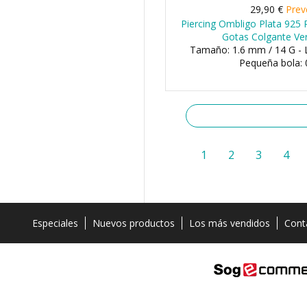
29,90 €
Prev
Piercing Ombligo Plata 925 
Gotas Colgante Ve
Tamaño: 1.6 mm / 14 G - 
Pequeña bola:
1
2
3
4
Especiales
Nuevos productos
Los más vendidos
Cont