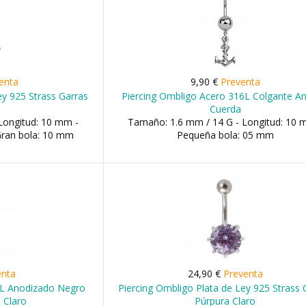
enta
9,90 €
Preventa
ey 925 Strass Garras
Piercing Ombligo Acero 316L Colgante An
Cuerda
Longitud: 10 mm -
Tamaño: 1.6 mm / 14 G - Longitud: 10 
Gran bola: 10 mm
Pequeña bola: 05 mm
enta
24,90 €
Preventa
6L Anodizado Negro
Piercing Ombligo Plata de Ley 925 Strass 
 Claro
Púrpura Claro