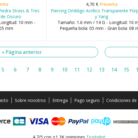
enta
4,70 €
Preventa
Piedra Strass & Tres
Piercing Ombligo Acrílico Transparente Púr
rde Oscuro
y Yang
Longitud: 10 mm -
Tamaño: 1.6 mm / 14 G - Longitud: 10 
 05 mm
Pequeña bola: 05 mm - Gran bola: 08
« Página anterior
5
6
7
8
9
10
11
12
13
14
15
acto
Sobre nosotros
Entrega
Pago seguro
Condiciones de
4,7/5 con +1,3K opiniones
Trustpilot