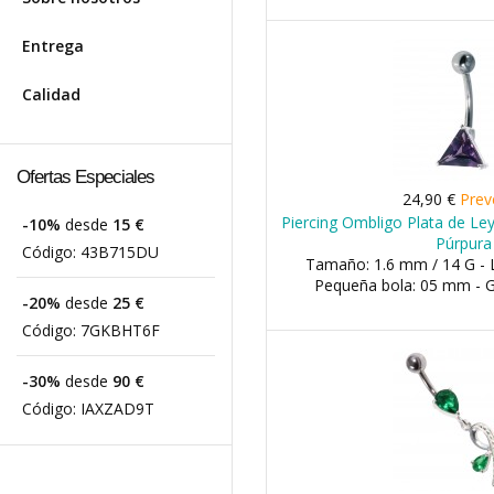
Entrega
Calidad
Ofertas Especiales
24,90 €
Prev
Piercing Ombligo Plata de Ley
-10%
desde
15 €
Púrpura
Código:
43B715DU
Tamaño: 1.6 mm / 14 G - 
Pequeña bola: 05 mm - 
-20%
desde
25 €
Código:
7GKBHT6F
-30%
desde
90 €
Código:
IAXZAD9T