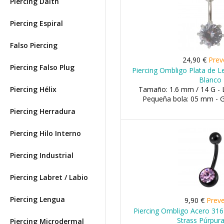
Piercing Daith
Piercing Espiral
Falso Piercing
24,90 €
Prev
Piercing Falso Plug
Piercing Ombligo Plata de L
Blanco
Piercing Hélix
Tamaño: 1.6 mm / 14 G - 
Pequeña bola: 05 mm - 
Piercing Herradura
Piercing Hilo Interno
Piercing Industrial
Piercing Labret / Labio
Piercing Lengua
9,90 €
Prev
Piercing Ombligo Acero 31
Strass Púrpura
Piercing Microdermal