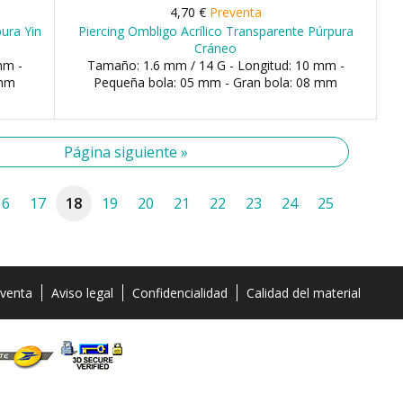
4,70 €
Preventa
pura Yin
Piercing Ombligo Acrílico Transparente Púrpura
Cráneo
mm -
Tamaño: 1.6 mm / 14 G - Longitud: 10 mm -
 mm
Pequeña bola: 05 mm - Gran bola: 08 mm
Página siguiente »
16
17
18
19
20
21
22
23
24
25
 venta
Aviso legal
Confidencialidad
Calidad del material