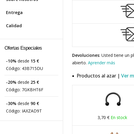
Entrega
Calidad
Ofertas Especiales
Devoluciones
: Usted tiene un 
-10%
desde
15 €
abierto.
Aprender más
Código:
43B715DU
Productos al azar |
Ver 
-20%
desde
25 €
Código:
7GKBHT6F
-30%
desde
90 €
Código:
IAXZAD9T
3,70 €
En stock