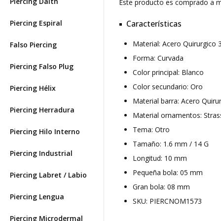
Piercing Daith
Este producto es comprado a
Piercing Espiral
Características
Material: Acero Quirurgico
Falso Piercing
Forma: Curvada
Piercing Falso Plug
Color principal: Blanco
Color secundario: Oro
Piercing Hélix
Material barra: Acero Quiru
Piercing Herradura
Material ornamentos: Stras
Tema: Otro
Piercing Hilo Interno
Tamaño: 1.6 mm / 14 G
Piercing Industrial
Longitud: 10 mm
Pequeña bola: 05 mm
Piercing Labret / Labio
Gran bola: 08 mm
Piercing Lengua
SKU: PIERCNOM1573
Piercing Microdermal