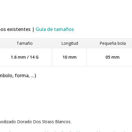
ños existentes |
Guía de tamaños
Tamaño
Longitud
Pequeña bola
1.6 mm / 14 G
10 mm
05 mm
mbolo, forma, ...)
nodizado Dorado Dos Strass Blancos.