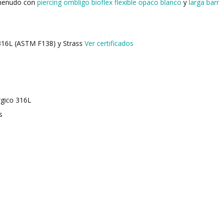
 menudo con
piercing ombligo bioflex flexible opaco blanco
y
larga bar
 316L (ASTM F138) y Strass
Ver certificados
rgico 316L
s