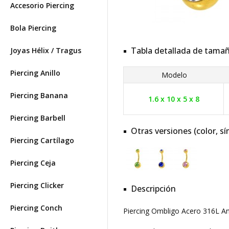
Accesorio Piercing
Bola Piercing
Tabla detallada de tama
Joyas Hélix / Tragus
Piercing Anillo
Modelo
Piercing Banana
1.6 x 10 x 5 x 8
Piercing Barbell
Otras versiones (color, sí
Piercing Cartílago
Piercing Ceja
Piercing Clicker
Descripción
Piercing Conch
Piercing Ombligo Acero 316L A