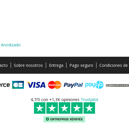
y Anodizado
acto
Sobre nosotros
Entrega
Pago seguro
Condiciones de
4,7/5 con +1,3K opiniones
Trustpilot