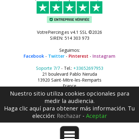
VotrePiercing.es v4.1 SSL ©2026
SIREN: 514 303 973
Seguirnos:
Facebook
-
Twitter
-
Pinterest
-
Instagram
Soporte 7/7
- Tel.:
+33652697953
21 boulevard Pablo Neruda
13920 Saint-Mitre-les-Remparts
France
Nuestro sitio utiliza cookies opcionales para
medir la audiencia.
Haga clic aquí
para obtener más información. Tu
elección:
Rechazar
-
Aceptar