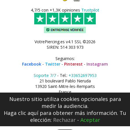
4,7/5 con +1,3K opiniones
Trustpilot
VotrePiercing.es v4.1 SSL ©2026
SIREN: 514 303 973
Seguirnos:
Facebook
-
Twitter
-
Pinterest
-
Instagram
Soporte 7/7
- Tel.:
+33652697953
21 boulevard Pablo Neruda
13920 Saint-Mitre-les-Remparts
France
Nuestro sitio utiliza cookies opcionales para
medir la audiencia.
Haga clic aquí
para obtener más información. Tu
elección:
Rechazar
-
Aceptar