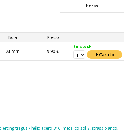
horas
Bola
Precio
En stock
03 mm
9,90 €
piercing tragus / hélix acero 316l metálico sol & strass blanco
.