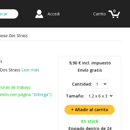
0
Accedi
Carrito
posa Dos Strass
ss
9,90 €
incl. impuesto
a Dos Strass
Leer más
Envío gratis
Cantidad:
horas de trabajo.
nión (ver página "
Entrega
").
Tamaño:
En stock
Enviado dentro de 24