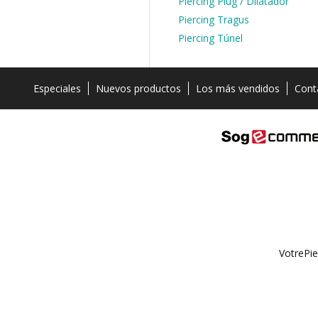
Piercing Plug / Dilatador
Piercing Tragus
Piercing Túnel
Especiales
Nuevos productos
Los más vendidos
Cont
VotrePie