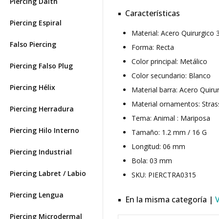
Piercing Daith
Características
Piercing Espiral
Material: Acero Quirurgico
Falso Piercing
Forma: Recta
Color principal: Metálico
Piercing Falso Plug
Color secundario: Blanco
Piercing Hélix
Material barra: Acero Quiru
Material ornamentos: Stras
Piercing Herradura
Tema: Animal : Mariposa
Piercing Hilo Interno
Tamaño: 1.2 mm / 16 G
Longitud: 06 mm
Piercing Industrial
Bola: 03 mm
Piercing Labret / Labio
SKU: PIERCTRA0315
Piercing Lengua
En la misma categoría |
Piercing Microdermal