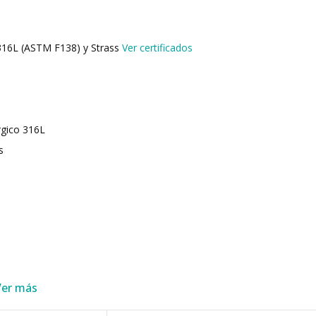
 316L (ASTM F138) y Strass
Ver certificados
rgico 316L
s
Ver más