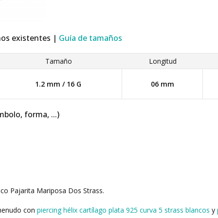
ños existentes |
Guía de tamaños
Tamaño
Longitud
1.2 mm / 16 G
06 mm
mbolo, forma, ...)
ico Pajarita Mariposa Dos Strass.
 menudo con
piercing hélix cartílago plata 925 curva 5 strass blancos
y