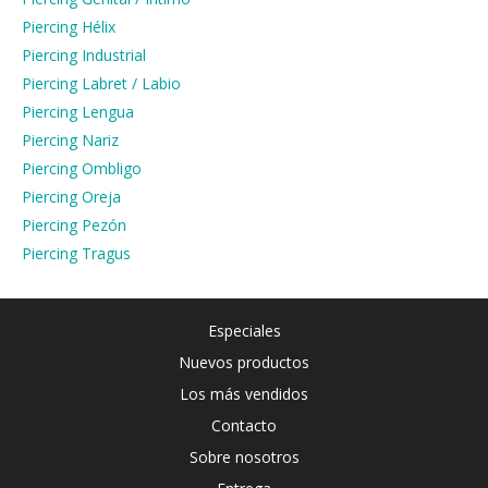
Piercing Hélix
Piercing Industrial
Piercing Labret / Labio
Piercing Lengua
Piercing Nariz
Piercing Ombligo
Piercing Oreja
Piercing Pezón
Piercing Tragus
Especiales
Nuevos productos
Los más vendidos
Contacto
Sobre nosotros