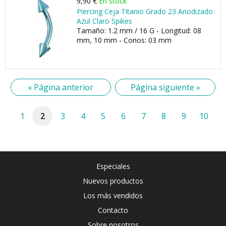
9,90 €
En stock
Piercing Ceja Titanio Grado 23 Anodizado
Azul Claro Spikes
Tamaño: 1.2 mm / 16 G - Longitud: 08
mm, 10 mm - Conos: 03 mm
« Página anterior
Página siguiente »
1
2
3
4
5
6
7
8
9
10
Especiales
Nuevos productos
Los más vendidos
Contacto
Sobre nosotros