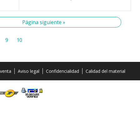
Página siguiente »
9
10
 venta
Aviso legal
Confidencialidad
Calidad del material