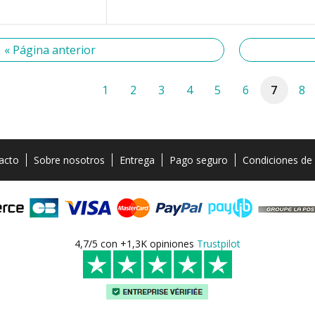
« Página anterior
1
2
3
4
5
6
7
8
acto
Sobre nosotros
Entrega
Pago seguro
Condiciones de
4,7/5 con +1,3K opiniones
Trustpilot