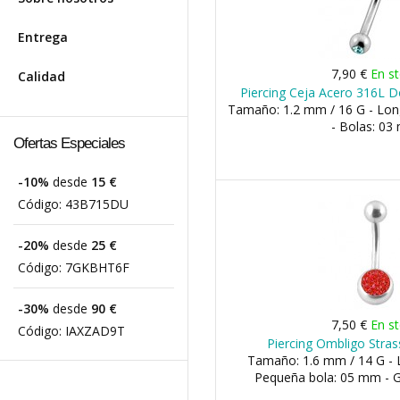
Entrega
7,90 €
En s
Calidad
Piercing Ceja Acero 316L D
Tamaño: 1.2 mm / 16 G - Lo
- Bolas: 0
Ofertas Especiales
-10%
desde
15 €
Código:
43B715DU
-20%
desde
25 €
Código:
7GKBHT6F
-30%
desde
90 €
7,50 €
En s
Código:
IAXZAD9T
Piercing Ombligo Strass
Tamaño: 1.6 mm / 14 G - 
Pequeña bola: 05 mm - 