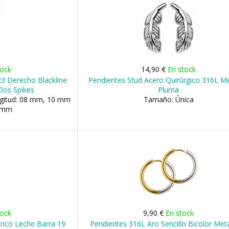
tock
14,90 €
En stock
23 Derecho Blackline
Pendientes Stud Acero Quirúrgico 316L Me
Dos Spikes
Pluma
ngitud: 08 mm, 10 mm
Tamaño: Única
3 mm
tock
9,90 €
En stock
anco Leche Barra 19
Pendientes 316L Aro Sencillo Bicolor Metá