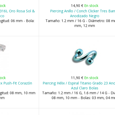
tock
14,90 €
En stock
o 316L Oro Rosa Sol &
Piercing Anillo / Conch Clicker Tres Bar
nco
Anodizado Negro
gitud: 06 mm - Bola:
Tamaño: 1.2 mm / 16 G - Diámetro: 08 m
mm, 12 mm
tock
11,90 €
En stock
ex Push-Fit Corazón
Piercing Hélix / Espiral Titanio Grado 23 A
Azul Claro Bolas
ngitud: 08 mm, 10 mm
Tamaño: 1.2 mm / 16 G, 1.6 mm / 14 G - Di
 mm
08 mm, 10 mm - Bolas: 03 mm, 04 