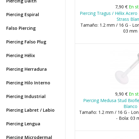
Piercing Daith
7,90 €
En s
Piercing Tragus / Hélix Acer
Piercing Espiral
Strass Bla
Tamaño: 1.2 mm / 16 G - Lon
Falso Piercing
03 mm
Piercing Falso Plug
Piercing Hélix
Piercing Herradura
Piercing Hilo Interno
9,90 €
En s
Piercing Industrial
Piercing Medusa Stud Biofl
Blanco
Piercing Labret / Labio
Tamaño: 1.2 mm / 16 G - Lo
- Bola: 03
Piercing Lengua
Piercing Microdermal