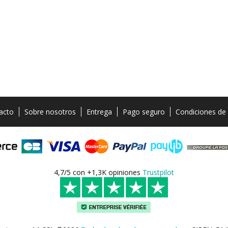
acto
Sobre nosotros
Entrega
Pago seguro
Condiciones de
4,7/5 con +1,3K opiniones
Trustpilot