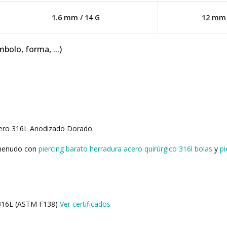
1.6 mm / 14 G
12 mm
mbolo, forma, ...)
Acero 316L Anodizado Dorado.
 menudo con
piercing barato herradura acero quirúrgico 316l bolas
y
pi
o 316L (ASTM F138)
Ver certificados