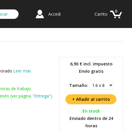
0
Accedi
Carrito
6,90 €
incl. impuesto
 Dorado
Leer más
Envío gratis
Tamaño:
horas de trabajo.
nión (ver página "
Entrega
").
En stock
Enviado dentro de 24
horas