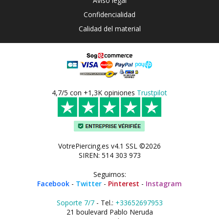
Aviso legal
Confidencialidad
Calidad del material
4,7/5 con +1,3K opiniones
Trustpilot
VotrePiercing.es v4.1 SSL ©2026
SIREN: 514 303 973
Seguirnos:
Facebook
-
Twitter
-
Pinterest
-
Instagram
Soporte 7/7
- Tel.:
+33652697953
21 boulevard Pablo Neruda