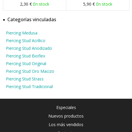
2,30 €
En stock
5,90 €
En stock
Categorías vinculadas
Piercing Medusa
Piercing Stud Acrílico
Piercing Stud Anodizado
Piercing Stud Bioflex
Piercing Stud Original
Piercing Stud Oro Macizo
Piercing Stud Strass
Piercing Stud Tradicional
Especiales
Nuevos productos
Los más vendidos