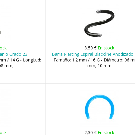
tock
3,50 €
En stock
tanio Grado 23
Barra Piercing Espiral Blackline Anodizad
m / 14 G - Longitud:
Tamaño: 1.2 mm / 16 G - Diámetro: 06 m
8 mm, ...
mm, 10 mm
tock
2,30 €
En stock