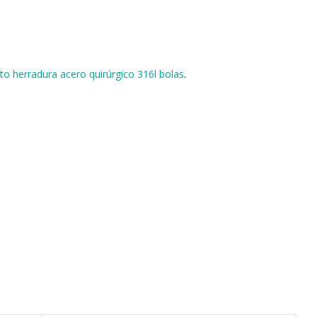
ato herradura acero quirúrgico 316l bolas
.