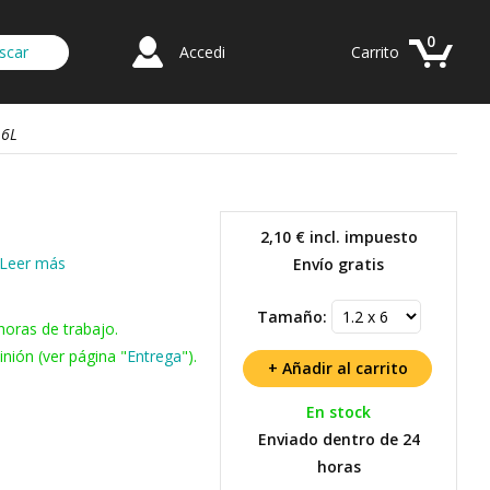
0
Accedi
Carrito
16L
2,10 €
incl. impuesto
Leer más
Envío gratis
Tamaño:
horas de trabajo.
nión (ver página "
Entrega
").
En stock
Enviado dentro de 24
horas