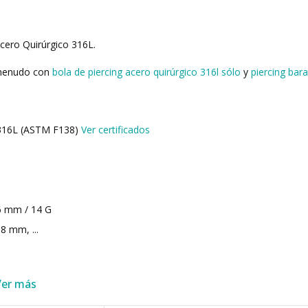
cero Quirúrgico 316L.
 menudo con
bola de piercing acero quirúrgico 316l sólo
y
piercing bar
o 316L (ASTM F138)
Ver certificados
6 mm / 14 G
8 mm, ...
Ver más