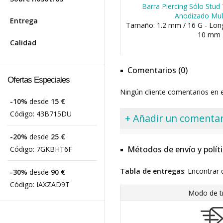
Barra Piercing Sólo Stud
Anodizado Mult
Entrega
Tamaño: 1.2 mm / 16 G - Lon
10 mm
Calidad
Comentarios (0)
Ofertas Especiales
Ningún cliente comentarios en
-10%
desde
15 €
Código:
43B715DU
+ Añadir un comentar
-20%
desde
25 €
Métodos de envío y polít
Código:
7GKBHT6F
Tabla de entregas
: Encontrar 
-30%
desde
90 €
Código:
IAXZAD9T
Modo de t