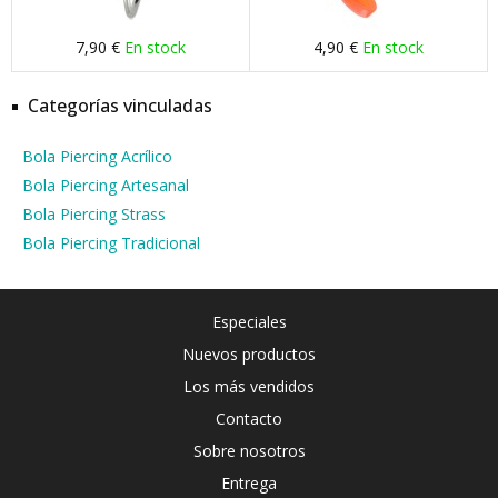
7,90 €
En stock
4,90 €
En stock
Categorías vinculadas
Bola Piercing Acrílico
Bola Piercing Artesanal
Bola Piercing Strass
Bola Piercing Tradicional
Especiales
Nuevos productos
Los más vendidos
Contacto
Sobre nosotros
Entrega