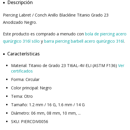
Descripción
Piercing Labret / Conch Anillo Blackline Titanio Grado 23
Anodizado Negro.
Este producto es comprado a menudo con
bola de piercing acero
quirúrgico 316l sólo
y
barra piercing barbell acero quirúrgico 316l
.
Características
Material: Titanio de Grado 23 TI6AL-4V-ELI (ASTM F136)
Ver
certificados
Forma: Circular
Color principal: Negro
Tema: Otro
Tamaño: 1.2 mm / 16 G, 1.6 mm / 14 G
Diámetro: 06 mm, 08 mm, 10 mm, ...
SKU: PIERCDIV0056