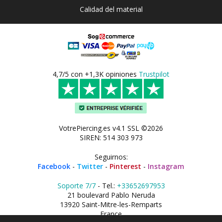
Calidad del material
4,7/5 con +1,3K opiniones
Trustpilot
VotrePiercing.es v4.1 SSL ©2026
SIREN: 514 303 973
Seguirnos:
Facebook
-
Twitter
-
Pinterest
-
Instagram
Soporte 7/7
- Tel.:
+33652697953
21 boulevard Pablo Neruda
13920 Saint-Mitre-les-Remparts
France