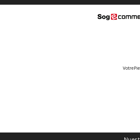
VotrePie
Nuestr