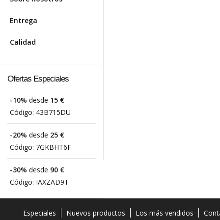
Entrega
Calidad
Ofertas Especiales
-10%
desde
15 €
Código:
43B715DU
-20%
desde
25 €
Código:
7GKBHT6F
-30%
desde
90 €
Código:
IAXZAD9T
Especiales
Nuevos productos
Los más vendidos
Cont