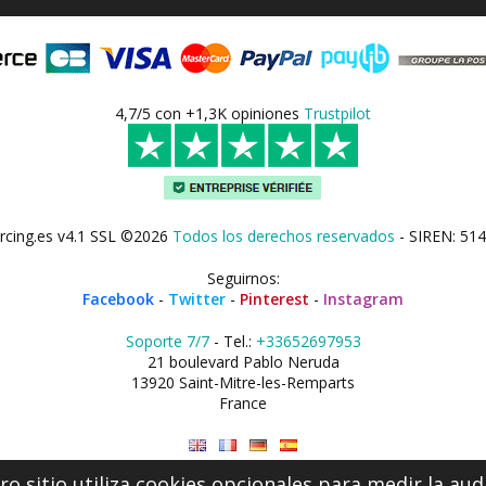
4,7/5 con +1,3K opiniones
Trustpilot
rcing.es v4.1 SSL ©2026
Todos los derechos reservados
- SIREN: 514
Seguirnos:
Facebook
-
Twitter
-
Pinterest
-
Instagram
Soporte 7/7
- Tel.:
+33652697953
21 boulevard Pablo Neruda
13920 Saint-Mitre-les-Remparts
France
o sitio utiliza cookies opcionales para medir la aud