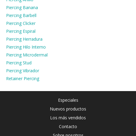
Piercing Banana
Piercing Barbell
Piercing Clicker
Piercing Espiral
Piercing Herradura
Piercing Hilo Interno
Piercing Microdermal
Piercing Stud
Piercing Vibrador
Retainer Piercing
Especiales
Nuevos productos
Los más vendidos
Contacto
Sobre nosotros