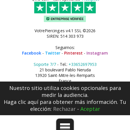
VotrePiercing.es v4.1 SSL ©2026
SIREN: 514 303 973
Seguirnos:
Facebook
-
Twitter
-
Pinterest
-
Instagram
Soporte 7/7
- Tel.:
+33652697953
21 boulevard Pablo Neruda
13920 Saint-Mitre-les-Remparts
France
Nuestro sitio utiliza cookies opcionales para
medir la audiencia.
Haga clic aquí
para obtener más información. Tu
elección:
Rechazar
-
Aceptar