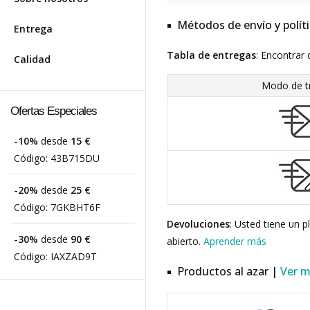
Métodos de envío y polít
Entrega
Tabla de entregas
: Encontrar 
Calidad
Modo de t
Ofertas Especiales
-10%
desde
15 €
Código:
43B715DU
-20%
desde
25 €
Código:
7GKBHT6F
Devoluciones
: Usted tiene un 
-30%
desde
90 €
abierto.
Aprender más
Código:
IAXZAD9T
Productos al azar |
Ver 