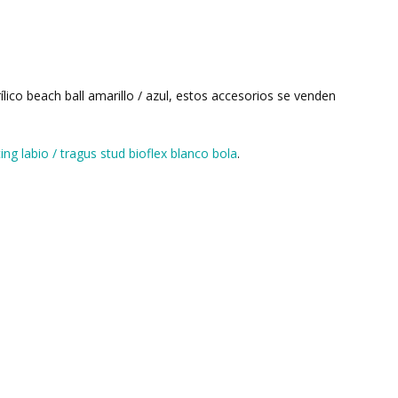
lico beach ball amarillo / azul, estos accesorios se venden
cing labio / tragus stud bioflex blanco bola
.