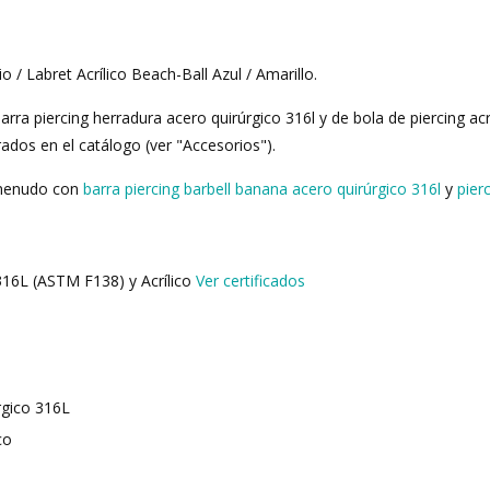
o / Labret Acrílico Beach-Ball Azul / Amarillo.
a piercing herradura acero quirúrgico 316l y de bola de piercing acrí
os en el catálogo (ver "Accesorios").
 menudo con
barra piercing barbell banana acero quirúrgico 316l
y
pier
316L (ASTM F138) y Acrílico
Ver certificados
rgico 316L
co