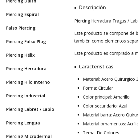
Piercing Daith
Descripción
Piercing Espiral
Piercing Herradura Tragus / Labi
Falso Piercing
Este producto se compone de barr
también como elementos separad
Piercing Falso Plug
Este producto es comprado a
Piercing Hélix
Características
Piercing Herradura
Material: Acero Quirurgico 
Piercing Hilo Interno
Forma: Circular
Piercing Industrial
Color principal: Amarillo
Color secundario: Azul
Piercing Labret / Labio
Material barra: Acero Quiru
Piercing Lengua
Material ornamentos: Acríli
Tema: De Colores
Piercing Microdermal