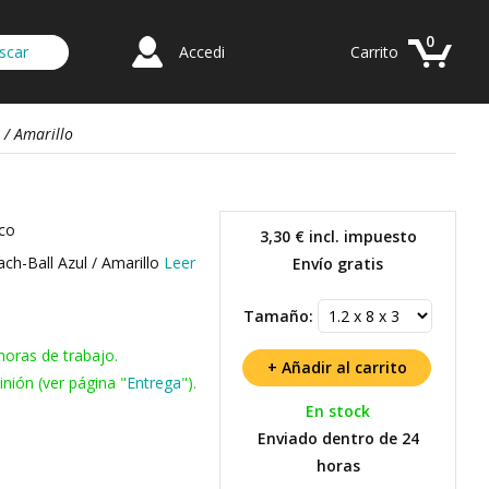
0
Accedi
Carrito
 / Amarillo
ico
3,30 €
incl. impuesto
ach-Ball Azul / Amarillo
Leer
Envío gratis
Tamaño:
horas de trabajo.
nión (ver página "
Entrega
").
En stock
Enviado dentro de 24
horas