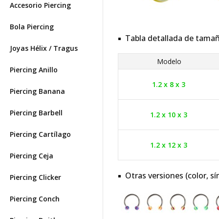
Accesorio Piercing
Bola Piercing
Tabla detallada de tama
Joyas Hélix / Tragus
Modelo
Piercing Anillo
1.2 x 8 x 3
Piercing Banana
Piercing Barbell
1.2 x 10 x 3
Piercing Cartílago
1.2 x 12 x 3
Piercing Ceja
Otras versiones (color, sí
Piercing Clicker
Piercing Conch