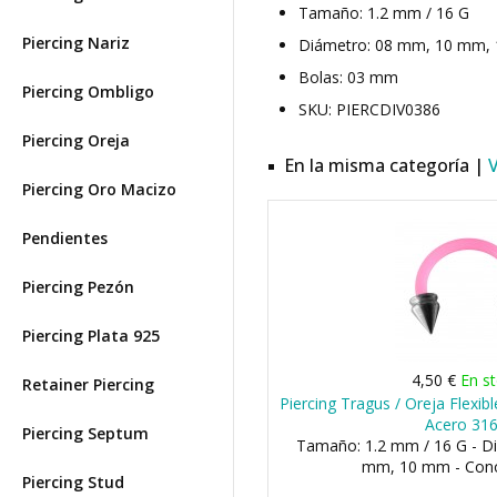
Tamaño: 1.2 mm / 16 G
Piercing Nariz
Diámetro: 08 mm, 10 mm,
Bolas: 03 mm
Piercing Ombligo
SKU: PIERCDIV0386
Piercing Oreja
En la misma categoría |
Piercing Oro Macizo
Pendientes
Piercing Pezón
Piercing Plata 925
4,50 €
En s
Retainer Piercing
Piercing Tragus / Oreja Flexi
Acero 31
Piercing Septum
Tamaño: 1.2 mm / 16 G - D
mm, 10 mm - Con
Piercing Stud