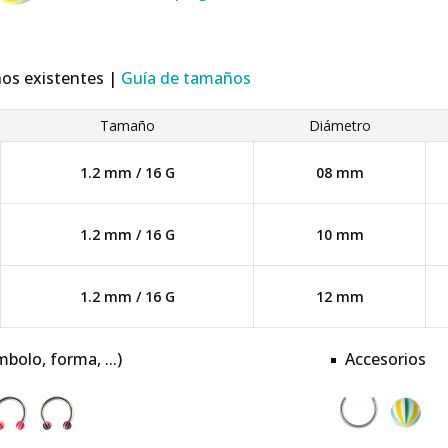
ños existentes |
Guía de tamaños
Tamaño
Diámetro
1.2 mm / 16 G
08 mm
1.2 mm / 16 G
10 mm
1.2 mm / 16 G
12 mm
mbolo, forma, ...)
Accesorios