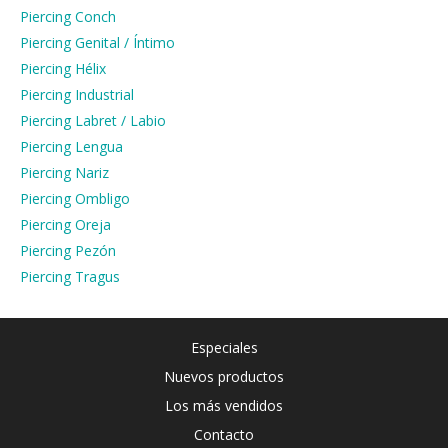
Piercing Conch
Piercing Genital / Íntimo
Piercing Hélix
Piercing Industrial
Piercing Labret / Labio
Piercing Lengua
Piercing Nariz
Piercing Ombligo
Piercing Oreja
Piercing Pezón
Piercing Tragus
Especiales
Nuevos productos
Los más vendidos
Contacto