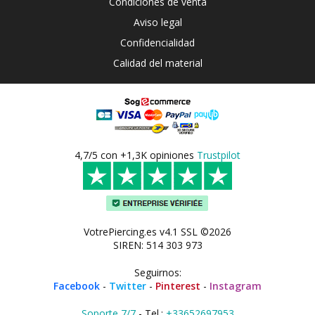
Condiciones de venta
Aviso legal
Confidencialidad
Calidad del material
4,7/5 con +1,3K opiniones
Trustpilot
VotrePiercing.es v4.1 SSL ©2026
SIREN: 514 303 973
Seguirnos:
Facebook
-
Twitter
-
Pinterest
-
Instagram
Soporte 7/7
- Tel.:
+33652697953