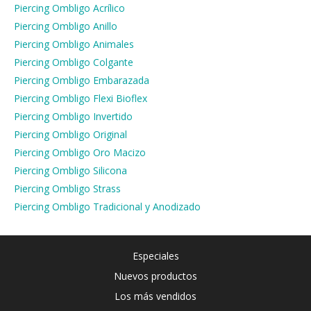
Piercing Ombligo Acrílico
Piercing Ombligo Anillo
Piercing Ombligo Animales
Piercing Ombligo Colgante
Piercing Ombligo Embarazada
Piercing Ombligo Flexi Bioflex
Piercing Ombligo Invertido
Piercing Ombligo Original
Piercing Ombligo Oro Macizo
Piercing Ombligo Silicona
Piercing Ombligo Strass
Piercing Ombligo Tradicional y Anodizado
Especiales
Nuevos productos
Los más vendidos