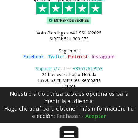
VotrePiercing.es v4.1 SSL ©2026
SIREN: 514 303 973
Seguirnos:
Facebook
-
Twitter
-
Pinterest
-
Instagram
Soporte 7/7
- Tel.:
+33652697953
21 boulevard Pablo Neruda
13920 Saint-Mitre-les-Remparts
France
Nuestro sitio utiliza cookies opcionales para
medir la audiencia.
Haga clic aquí
para obtener más información. Tu
elección:
Rechazar
-
Aceptar