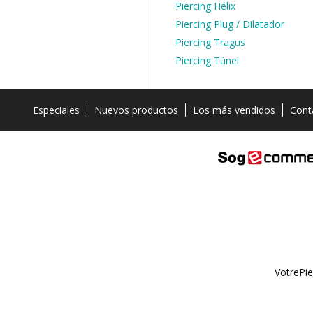
Piercing Hélix
Piercing Plug / Dilatador
Piercing Tragus
Piercing Túnel
Especiales
Nuevos productos
Los más vendidos
Cont
VotrePie