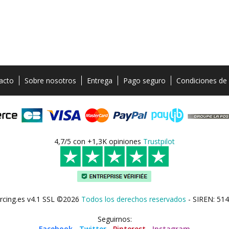
acto
Sobre nosotros
Entrega
Pago seguro
Condiciones de
4,7/5 con +1,3K opiniones
Trustpilot
rcing.es v4.1 SSL ©2026
Todos los derechos reservados
- SIREN: 514
Seguirnos:
Facebook
-
Twitter
-
Pinterest
-
Instagram