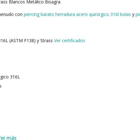
Strass Blancos Metálico Bisagra.
 menudo con
piercing barato herradura acero quirúrgico 316l bolas
y
pi
 316L (ASTM F138) y Strass
Ver certificados
rgico 316L
s
Ver más