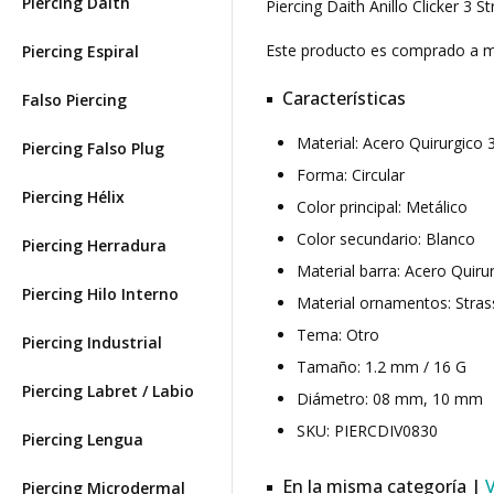
Piercing Daith
Piercing Daith Anillo Clicker 3 
Este producto es comprado a
Piercing Espiral
Características
Falso Piercing
Material: Acero Quirurgico
Piercing Falso Plug
Forma: Circular
Piercing Hélix
Color principal: Metálico
Color secundario: Blanco
Piercing Herradura
Material barra: Acero Quiru
Piercing Hilo Interno
Material ornamentos: Stras
Tema: Otro
Piercing Industrial
Tamaño: 1.2 mm / 16 G
Piercing Labret / Labio
Diámetro: 08 mm, 10 mm
SKU: PIERCDIV0830
Piercing Lengua
En la misma categoría |
Piercing Microdermal