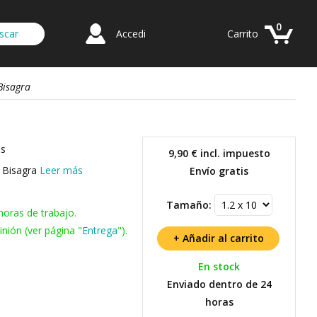
0
Accedi
Carrito
Bisagra
ss
9,90 €
incl. impuesto
o Bisagra
Leer más
Envío gratis
Tamaño:
horas de trabajo.
nión (ver página "
Entrega
").
En stock
Enviado dentro de 24
horas