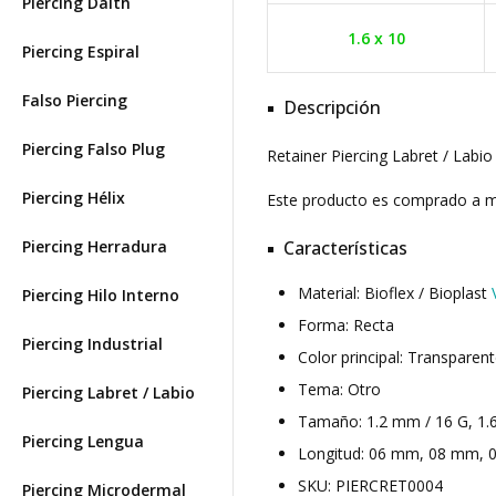
Piercing Daith
1.6 x 10
Piercing Espiral
Falso Piercing
Descripción
Piercing Falso Plug
Retainer Piercing Labret / Labio
Piercing Hélix
Este producto es comprado a
Piercing Herradura
Características
Material: Bioflex / Bioplast
Piercing Hilo Interno
Forma: Recta
Piercing Industrial
Color principal: Transparen
Tema: Otro
Piercing Labret / Labio
Tamaño: 1.2 mm / 16 G, 1.
Piercing Lengua
Longitud: 06 mm, 08 mm, 0
SKU: PIERCRET0004
Piercing Microdermal