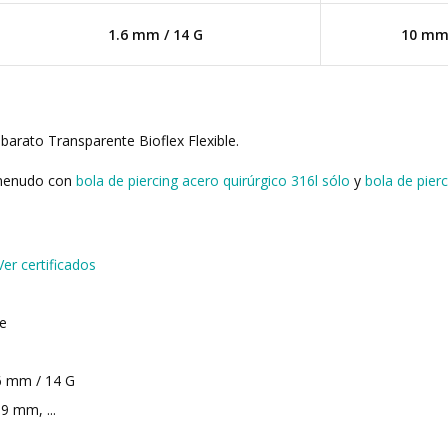
1.6 mm / 14 G
10 m
 barato Transparente Bioflex Flexible.
 menudo con
bola de piercing acero quirúrgico 316l sólo
y
bola de pierc
Ver certificados
te
6 mm / 14 G
9 mm, ...