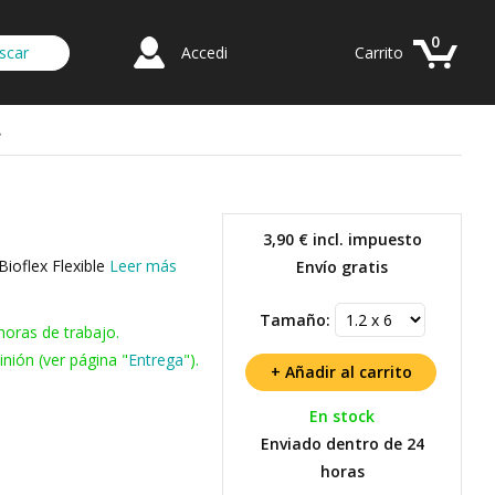
0
Accedi
Carrito
e
3,90 €
incl. impuesto
Bioflex Flexible
Leer más
Envío gratis
Tamaño:
horas de trabajo.
nión (ver página "
Entrega
").
En stock
Enviado dentro de 24
horas