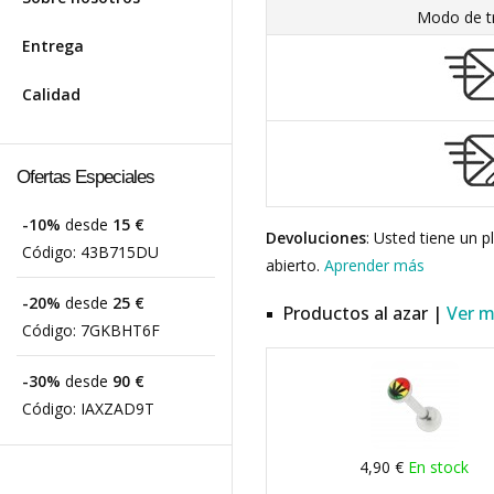
Modo de t
Entrega
Calidad
Ofertas Especiales
-10%
desde
15 €
Devoluciones
: Usted tiene un 
Código:
43B715DU
abierto.
Aprender más
-20%
desde
25 €
Productos al azar |
Ver 
Código:
7GKBHT6F
-30%
desde
90 €
Código:
IAXZAD9T
4,90 €
En stock