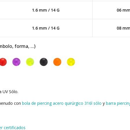
1.6 mm / 14 G
06 m
1.6 mm / 14 G
08 m
mbolo, forma, ...)
a UV Sólo.
 menudo con
bola de piercing acero quirúrgico 316l sólo
y
barra piercin
er certificados