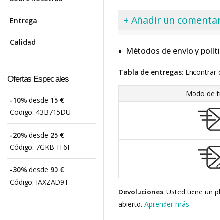
+ Añadir un comentar
Entrega
Calidad
Métodos de envío y polít
Tabla de entregas
: Encontrar 
Ofertas Especiales
Modo de t
-10%
desde
15 €
Código:
43B715DU
-20%
desde
25 €
Código:
7GKBHT6F
-30%
desde
90 €
Código:
IAXZAD9T
Devoluciones
: Usted tiene un 
abierto.
Aprender más