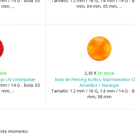
mm / 14 G - Bola: 03
Tamaño: 1.2 mm / 16 G, 1.6 mm / 14 G - B
mm, ...
mm, 04 mm, 05 mm, ...
tock
2,30 €
En stock
Rojo UV Lentejuelae
Bola de Piercing Acrílico Marmoleados C
mm / 14 G - Bola: 03
Amarillos / Naranjas
mm, ...
Tamaño: 1.2 mm / 16 G, 1.6 mm / 14 G - B
mm, 08 mm
 este momento.