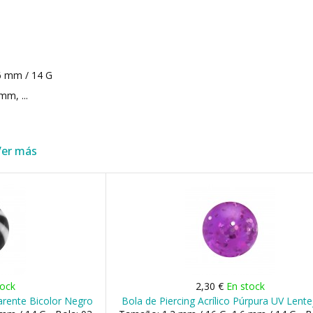
6 mm / 14 G
m, ...
Ver más
tock
2,30 €
En stock
parente Bicolor Negro
Bola de Piercing Acrílico Púrpura UV Lente