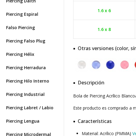
Piercing Daith
1.6 x 6
Piercing Espiral
Falso Piercing
1.6 x 8
Piercing Falso Plug
Otras versiones (color, sí
Piercing Hélix
Piercing Herradura
Piercing Hilo Interno
Descripción
Piercing Industrial
Bola de Piercing Acrílico Blanco
Piercing Labret / Labio
Este producto es comprado a
Características
Piercing Lengua
Material: Acrílico (PMMA)
V
Piercing Microdermal