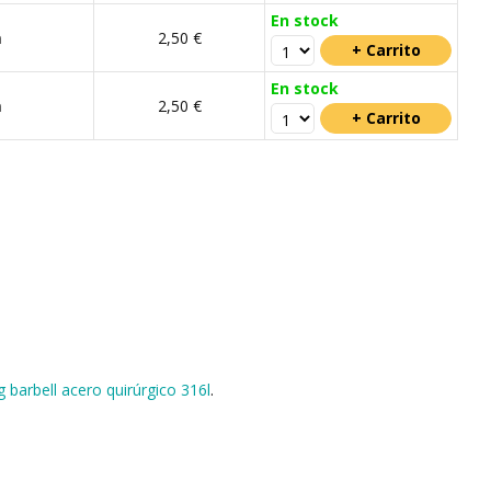
En stock
m
2,50 €
En stock
m
2,50 €
g barbell acero quirúrgico 316l
.