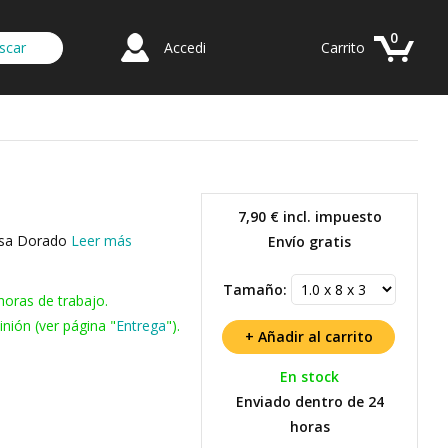
0
Accedi
Carrito
7,90 €
incl. impuesto
Rosa Dorado
Leer más
Envío gratis
Tamaño:
horas de trabajo.
nión (ver página "
Entrega
").
En stock
Enviado dentro de 24
horas