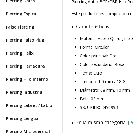
Piercing Daith
Piercing Anillo BCR/CBR Hilo R
Este producto es comprado a
Piercing Espiral
Características
Falso Piercing
Material: Acero Quirurgic
Piercing Falso Plug
Forma: Circular
Piercing Hélix
Color principal: Oro
Color secundario: Rosa
Piercing Herradura
Tema: Otro
Piercing Hilo Interno
Tamaño: 1.0 mm / 18 G
Diámetro: 08 mm, 10 mm
Piercing Industrial
Bola: 03 mm
Piercing Labret / Labio
SKU: PIERCDIV0993
Piercing Lengua
En la misma categoría |
Piercing Microdermal