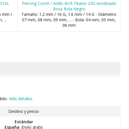
o 316L
Piercing Conch / Anillo BCR Titanio 23G Anodizado
Rosa Bola Negro
.6 mm /
Tamaño: 1.2 mm / 16 G, 1.6 mm / 14 G - Diámetro:
 ...
07 mm, 08 mm, 09 mm, ... - Bola: 04 mm, 05 mm,
06 mm
dido.
Más detalles
Destino y precio
Estándar
España
: Envío gratis