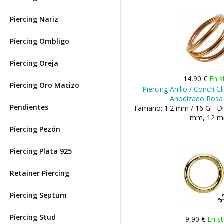
Piercing Nariz
Piercing Ombligo
Piercing Oreja
14,90 €
En s
Piercing Oro Macizo
Piercing Anillo / Conch C
Anodizado Rosa
Pendientes
Tamaño: 1.2 mm / 16 G - D
mm, 12 
Piercing Pezón
Piercing Plata 925
Retainer Piercing
Piercing Septum
Piercing Stud
9,90 €
En s