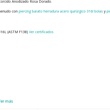
etorcido Anodizado Rosa Dorado.
 menudo con
piercing barato herradura acero quirúrgico 316l bolas
y
pi
o 316L (ASTM F138)
Ver certificados
Ver más