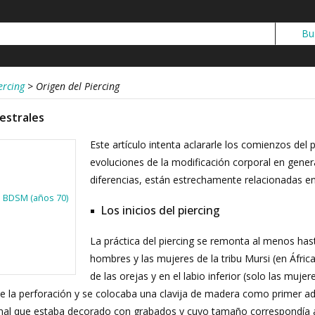
ercing
>
Origen del Piercing
estrales
Este artículo intenta aclararle los comienzos del p
evoluciones de la modificación corporal en gener
diferencias, están estrechamente relacionadas en 
al BDSM (años 70)
Los inicios del piercing
La práctica del piercing se remonta al menos ha
hombres y las mujeres de la tribu Mursi (en África
de las orejas y en el labio inferior (solo las muje
s de la perforación y se colocaba una clavija de madera como primer 
o final que estaba decorado con grabados y cuyo tamaño correspondía a