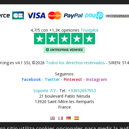
4,7/5 con +1,3K opiniones
Trustpilot
rcing.es v4.1 SSL ©2026
Todos los derechos reservados
- SIREN: 514
Seguirnos:
Facebook
-
Twitter
-
Pinterest
-
Instagram
Soporte 7/7
- Tel.:
+33652697953
21 boulevard Pablo Neruda
13920 Saint-Mitre-les-Remparts
France
o sitio utiliza cookies opcionales para medir la aud