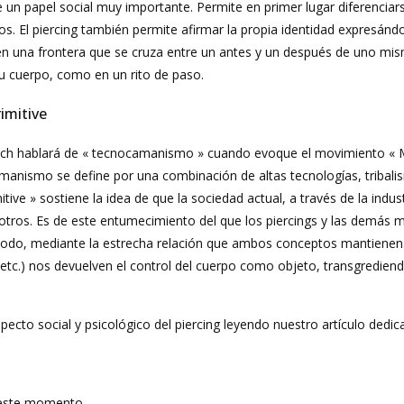
ene un papel social muy importante. Permite en primer lugar diferenci
s. El piercing también permite afirmar la propia identidad expresándo
en una frontera que se cruza entre un antes y un después de uno mis
su cuerpo, como en un rito de paso.
imitive
ach hablará de « tecnocamanismo » cuando evoque el movimiento « M
amanismo se define por una combinación de altas tecnologías, tribal
ive » sostiene la idea de que la sociedad actual, a través de la indu
tros. Es de este entumecimiento del que los piercings y las demás mo
 todo, mediante la estrecha relación que ambos conceptos mantienen. E
, etc.) nos devuelven el control del cuerpo como objeto, transgredie
ecto social y psicológico del piercing leyendo nuestro artículo dedic
 este momento.