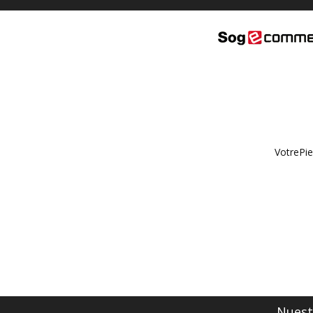
VotrePie
Nuestr