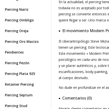
En la actualidad, el piercing ti
todavía no es aceptado por todo
Piercing Nariz
piercing se convierte entonces 
Piercing Ombligo
quiere llegar a ser. Uno marca 
El movimiento Modern Pr
Piercing Oreja
El ciberantropólogo Steve Mizr
Piercing Oro Macizo
tienen un piercing. Este tecnoc
Pendientes
Este movimiento « Modern Primit
psicológico en cada uno de noso
Piercing Pezón
y un placer auténticos y, sobre
escarificaciones, body-painting
Piercing Plata 925
al cuerpo desnudo.
Retainer Piercing
No dude en profundizar en el asp
Piercing Septum
Comentarios (0)
Piercing Stud
Ningún cliente comentarios en