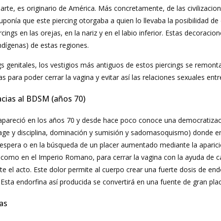
 parte, es originario de América. Más concretamente, de las civilizaci
suponía que este piercing otorgaba a quien lo llevaba la posibilidad de
ngs en las orejas, en la nariz y en el labio inferior. Estas decoraci
ndígenas) de estas regiones.
ngs genitales, los vestigios más antiguos de estos piercings se remon
as para poder cerrar la vagina y evitar así las relaciones sexuales entr
racias al BDSM (años 70)
reapareció en los años 70 y desde hace poco conoce una democratiza
ge y disciplina, dominación y sumisión y sadomasoquismo) donde enc
espera o en la búsqueda de un placer aumentado mediante la aparició
an, como en el Imperio Romano, para cerrar la vagina con la ayuda de
te el acto. Este dolor permite al cuerpo crear una fuerte dosis de en
 Esta endorfina así producida se convertirá en una fuente de gran pla
ías