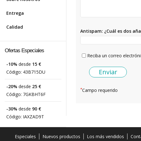
Entrega
Calidad
Antispam: ¿Cuál es dos aña
Ofertas Especiales
Reciba un correo electrón
-10%
desde
15 €
Código:
43B715DU
-20%
desde
25 €
*
Campo requerido
Código:
7GKBHT6F
-30%
desde
90 €
Código:
IAXZAD9T
Especiales
Nuevos productos
Los más vendidos
Cont