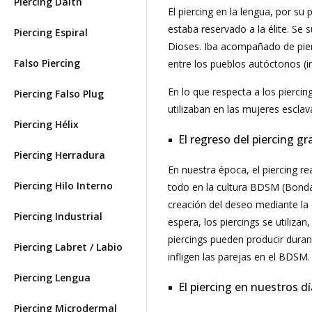
Piercing Daith
El piercing en la lengua, por su
estaba reservado a la élite. Se 
Piercing Espiral
Dioses. Iba acompañado de pierci
Falso Piercing
entre los pueblos autóctonos (i
En lo que respecta a los pierci
Piercing Falso Plug
utilizaban en las mujeres esclav
Piercing Hélix
El regreso del piercing g
Piercing Herradura
En nuestra época, el piercing 
Piercing Hilo Interno
todo en la cultura BDSM (Bonda
creación del deseo mediante la 
Piercing Industrial
espera, los piercings se utiliz
piercings pueden producir duran
Piercing Labret / Labio
infligen las parejas en el BDSM.
Piercing Lengua
El piercing en nuestros d
Piercing Microdermal