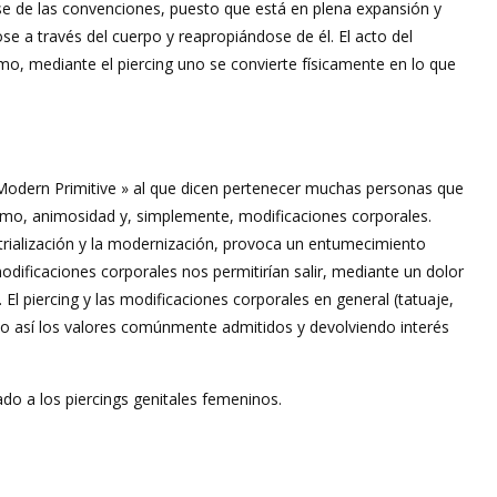
arse de las convenciones, puesto que está en plena expansión y
se a través del cuerpo y reapropiándose de él. El acto del
mo, mediante el piercing uno se convierte físicamente en lo que
odern Primitive » al que dicen pertenecer muchas personas que
ismo, animosidad y, simplemente, modificaciones corporales.
strialización y la modernización, provoca un entumecimiento
dificaciones corporales nos permitirían salir, mediante un dolor
l piercing y las modificaciones corporales en general (tatuaje,
ndo así los valores comúnmente admitidos y devolviendo interés
ado a los piercings genitales femeninos.