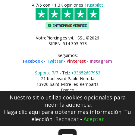
4,7/5 con +1,3K opiniones
Trustpilot
VotrePiercing.es v4.1 SSL ©2026
SIREN: 514 303 973
Seguirnos:
Facebook
-
Twitter
-
Pinterest
-
Instagram
Soporte 7/7
- Tel.:
+33652697953
21 boulevard Pablo Neruda
13920 Saint-Mitre-les-Remparts
France
Nuestro sitio utiliza cookies opcionales para
medir la audiencia.
Haga clic aquí
para obtener más información. Tu
elección:
Rechazar
-
Aceptar