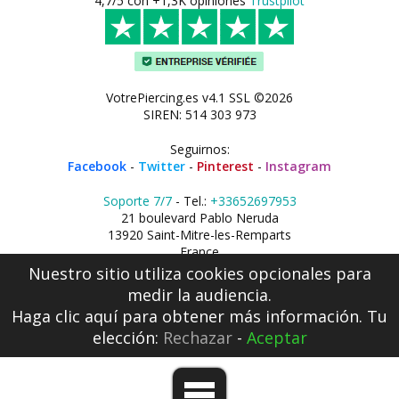
4,7/5 con +1,3K opiniones
Trustpilot
VotrePiercing.es v4.1 SSL ©2026
SIREN: 514 303 973
Seguirnos:
Facebook
-
Twitter
-
Pinterest
-
Instagram
Soporte 7/7
- Tel.:
+33652697953
21 boulevard Pablo Neruda
13920 Saint-Mitre-les-Remparts
France
Nuestro sitio utiliza cookies opcionales para
medir la audiencia.
Haga clic aquí
para obtener más información. Tu
elección:
Rechazar
-
Aceptar