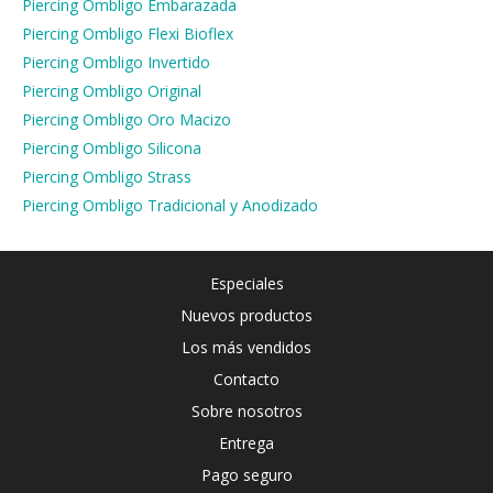
Piercing Ombligo Embarazada
Piercing Ombligo Flexi Bioflex
Piercing Ombligo Invertido
Piercing Ombligo Original
Piercing Ombligo Oro Macizo
Piercing Ombligo Silicona
Piercing Ombligo Strass
Piercing Ombligo Tradicional y Anodizado
Especiales
Nuevos productos
Los más vendidos
Contacto
Sobre nosotros
Entrega
Pago seguro