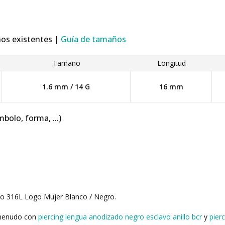
ños existentes |
Guía de tamaños
Tamaño
Longitud
1.6 mm / 14 G
16 mm
mbolo, forma, ...)
co 316L Logo Mujer Blanco / Negro.
 menudo con
piercing lengua anodizado negro esclavo anillo bcr
y
pier