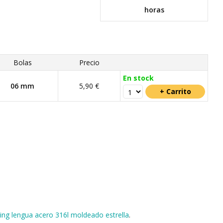
horas
Bolas
Precio
En stock
06 mm
5,90 €
cing lengua acero 316l moldeado estrella
.