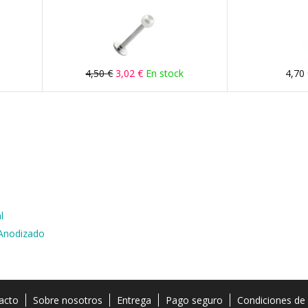
4,50 €
3,02 €
En stock
4,70
l
 Anodizado
acto
Sobre nosotros
Entrega
Pago seguro
Condiciones de