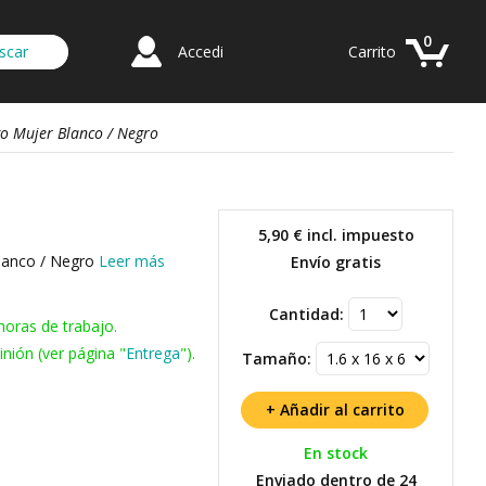
0
Accedi
Carrito
go Mujer Blanco / Negro
5,90 €
incl. impuesto
Blanco / Negro
Leer más
Envío gratis
Cantidad:
horas de trabajo.
nión (ver página "
Entrega
").
Tamaño:
En stock
Enviado dentro de 24