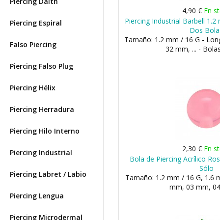
Piercing Daith
4,90 €
En s
Piercing Industrial Barbell 1
Piercing Espiral
Dos Bola
Tamaño: 1.2 mm / 16 G - Lon
Falso Piercing
32 mm, ... - Bol
Piercing Falso Plug
Piercing Hélix
Piercing Herradura
Piercing Hilo Interno
2,30 €
En s
Piercing Industrial
Bola de Piercing Acrílico R
Sólo
Piercing Labret / Labio
Tamaño: 1.2 mm / 16 G, 1.6 m
mm, 03 mm, 04 
Piercing Lengua
Piercing Microdermal