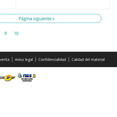
Página siguiente »
9
10
 venta
Aviso legal
Confidencialidad
Calidad del material