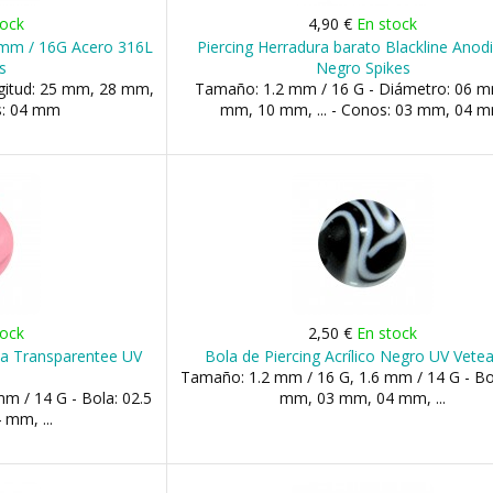
tock
4,90 €
En stock
.2 mm / 16G Acero 316L
Piercing Herradura barato Blackline Anod
s
Negro Spikes
gitud: 25 mm, 28 mm,
Tamaño: 1.2 mm / 16 G - Diámetro: 06 m
as: 04 mm
mm, 10 mm, ... - Conos: 03 mm, 04 
tock
2,50 €
En stock
osa Transparentee UV
Bola de Piercing Acrílico Negro UV Vete
Tamaño: 1.2 mm / 16 G, 1.6 mm / 14 G - Bo
m / 14 G - Bola: 02.5
mm, 03 mm, 04 mm, ...
mm, ...