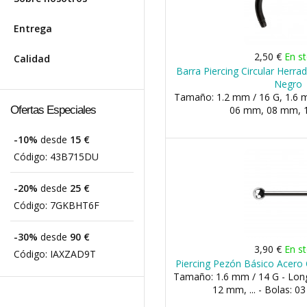
Entrega
2,50 €
En s
Calidad
Barra Piercing Circular Herrad
Negro
Tamaño: 1.2 mm / 16 G, 1.6 m
Ofertas Especiales
06 mm, 08 mm, 1
-10%
desde
15 €
Código:
43B715DU
-20%
desde
25 €
Código:
7GKBHT6F
-30%
desde
90 €
3,90 €
En s
Código:
IAXZAD9T
Piercing Pezón Básico Acero 
Tamaño: 1.6 mm / 14 G - Lon
12 mm, ... - Bolas: 