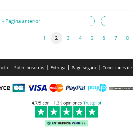
« Página anterior
1
2
3
4
5
6
7
8
acto
Sobre nosotros
Entrega
Pago seguro
Condiciones de
4,7/5 con +1,3K opiniones
Trustpilot