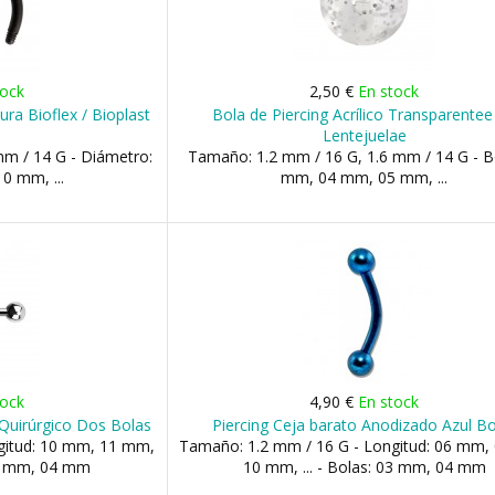
tock
2,50 €
En stock
ura Bioflex / Bioplast
Bola de Piercing Acrílico Transparente
Lentejuelae
m / 14 G - Diámetro:
Tamaño: 1.2 mm / 16 G, 1.6 mm / 14 G - B
0 mm, ...
mm, 04 mm, 05 mm, ...
tock
4,90 €
En stock
Quirúrgico Dos Bolas
Piercing Ceja barato Anodizado Azul Bo
gitud: 10 mm, 11 mm,
Tamaño: 1.2 mm / 16 G - Longitud: 06 mm,
03 mm, 04 mm
10 mm, ... - Bolas: 03 mm, 04 mm