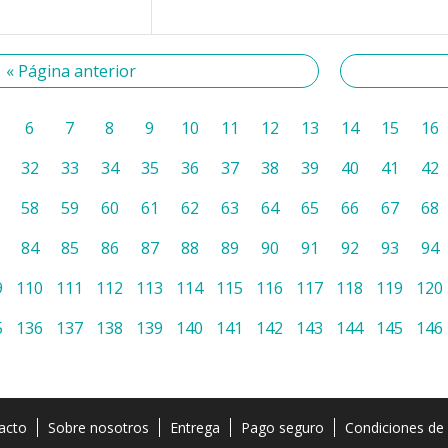
« Página anterior
6
7
8
9
10
11
12
13
14
15
16
32
33
34
35
36
37
38
39
40
41
42
58
59
60
61
62
63
64
65
66
67
68
84
85
86
87
88
89
90
91
92
93
94
9
110
111
112
113
114
115
116
117
118
119
120
5
136
137
138
139
140
141
142
143
144
145
146
acto
Sobre nosotros
Entrega
Pago seguro
Condiciones de