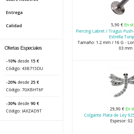
Entrega
5,90 €
En s
Calidad
Piercing Labret / Tragus Push
Estrella Tur
Tamaño: 1.2 mm / 16 G - Lon
Ofertas Especiales
03 mm
-10%
desde
15 €
Código:
43B715DU
-20%
desde
25 €
Código:
7GKBHT6F
-30%
desde
90 €
29,90 €
En s
Código:
IAXZAD9T
Colgante Plata de Ley 925
Espesor: 0