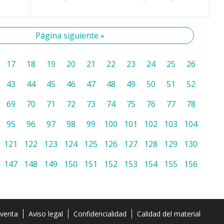
Página siguiente »
17
18
19
20
21
22
23
24
25
26
43
44
45
46
47
48
49
50
51
52
69
70
71
72
73
74
75
76
77
78
95
96
97
98
99
100
101
102
103
104
121
122
123
124
125
126
127
128
129
130
147
148
149
150
151
152
153
154
155
156
 venta
Aviso legal
Confidencialidad
Calidad del material