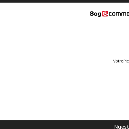
VotrePie
Nuestr