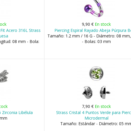
tock
9,90 €
En stock
-Fit Acero 316L Strass
Piercing Espiral Rayado Abeja Púrpura B
quesa
Tamaño: 1.2 mm / 16 G - Diámetro: 08 mm
gitud: 08 mm - Bola:
- Bolas: 03 mm
tock
7,90 €
En stock
 Zirconia Libélula
Strass Cristal 4 Puntos Verde para Pier
2 mm
Microdermal
Tamaño: Estándar - Diámetro: 05 m