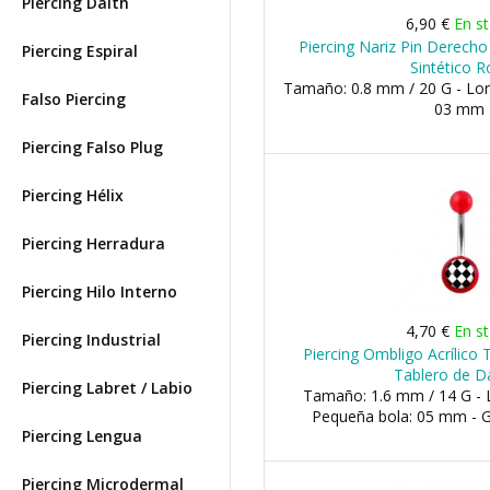
Piercing Daith
6,90 €
En s
Piercing Nariz Pin Derech
Piercing Espiral
Sintético R
Tamaño: 0.8 mm / 20 G - Lon
Falso Piercing
03 mm
Piercing Falso Plug
Piercing Hélix
Piercing Herradura
Piercing Hilo Interno
4,70 €
En s
Piercing Industrial
Piercing Ombligo Acrílico
Tablero de 
Piercing Labret / Labio
Tamaño: 1.6 mm / 14 G - 
Pequeña bola: 05 mm - 
Piercing Lengua
Piercing Microdermal