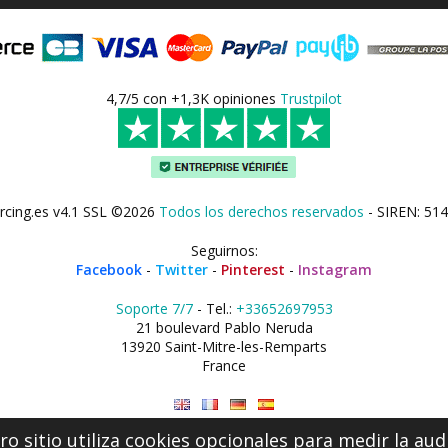
4,7/5 con +1,3K opiniones
Trustpilot
rcing.es v4.1 SSL ©2026
Todos los derechos reservados
- SIREN: 514
Seguirnos:
Facebook
-
Twitter
-
Pinterest
-
Instagram
Soporte 7/7
- Tel.:
+33652697953
21 boulevard Pablo Neruda
13920 Saint-Mitre-les-Remparts
France
o sitio utiliza cookies opcionales para medir la aud