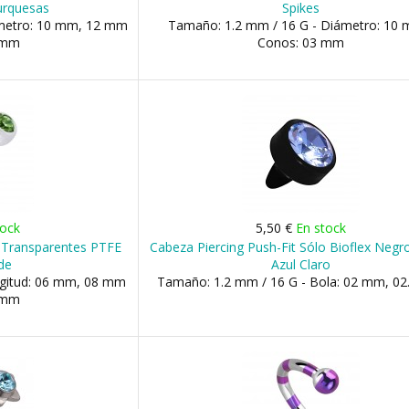
urquesas
Spikes
ámetro: 10 mm, 12 mm
Tamaño: 1.2 mm / 16 G - Diámetro: 10 
5 mm
Conos: 03 mm
tock
5,50 €
En stock
s Transparentes PTFE
Cabeza Piercing Push-Fit Sólo Bioflex Negr
de
Azul Claro
ngitud: 06 mm, 08 mm
Tamaño: 1.2 mm / 16 G - Bola: 02 mm, 0
3 mm