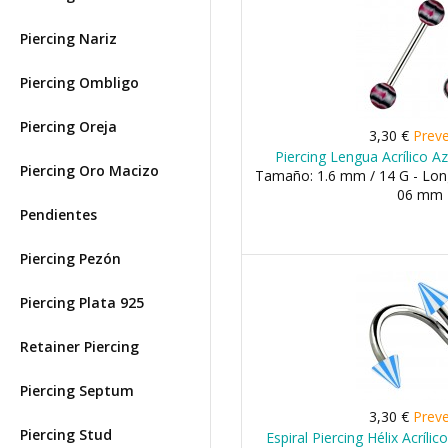
Piercing Nariz
Piercing Ombligo
Piercing Oreja
3,30 €
Prev
Piercing Lengua Acrílico A
Piercing Oro Macizo
Tamaño: 1.6 mm / 14 G - Long
06 mm
Pendientes
Piercing Pezón
Piercing Plata 925
Retainer Piercing
Piercing Septum
3,30 €
Prev
Piercing Stud
Espiral Piercing Hélix Acrílic