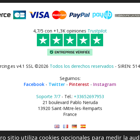
4,7/5 con +1,3K opiniones
Trustpilot
rcing.es v4.1 SSL ©2026
Todos los derechos reservados
- SIREN: 514
Seguirnos:
Facebook
-
Twitter
-
Pinterest
-
Instagram
Soporte 7/7
- Tel.:
+33652697953
21 boulevard Pablo Neruda
13920 Saint-Mitre-les-Remparts
France
o sitio utiliza cookies opcionales para medir la aud