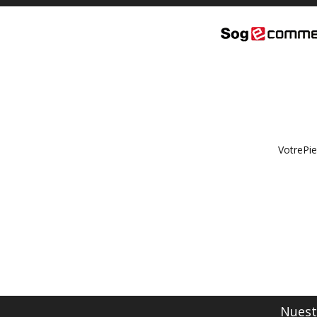
VotrePie
Nuestr