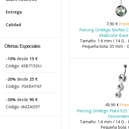
Entrega
7,90 €
Prev
Calidad
Piercing Ombligo Bioflex 
Multicolor Bas
Tamaño: 1.6 mm / 14 G - 
Ofertas Especiales
Pequeña bola: 05 mm - 
-10%
desde
15 €
Código:
43B715DU
-20%
desde
25 €
Código:
7GKBHT6F
-30%
desde
90 €
49,90 €
Prev
Código:
IAXZAD9T
Piercing Ombligo Plata 925 
Descenden
Tamaño: 1.6 mm / 14 G - 
Pequeña bola: