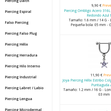
Piercing Daith
9,90 €
Prev
Piercing Ombligo Acero 316
Piercing Espiral
Redondo Azul 
Tamaño: 1.6 mm / 14 G - 
Falso Piercing
Pequeña bola: 05 mm - 
Piercing Falso Plug
Piercing Hélix
Piercing Herradura
Piercing Hilo Interno
11,90 €
Prev
Piercing Industrial
Joya Piercing Hélix Estribo Col
Puntiaguda 
Piercing Labret / Labio
Tamaño: 1.2 mm / 16 G - Long
03 mm
Piercing Lengua
Piercing Microdermal