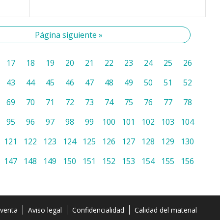
Página siguiente »
17
18
19
20
21
22
23
24
25
26
43
44
45
46
47
48
49
50
51
52
69
70
71
72
73
74
75
76
77
78
95
96
97
98
99
100
101
102
103
104
121
122
123
124
125
126
127
128
129
130
147
148
149
150
151
152
153
154
155
156
 venta
Aviso legal
Confidencialidad
Calidad del material