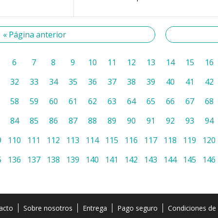
« Página anterior
6
7
8
9
10
11
12
13
14
15
16
32
33
34
35
36
37
38
39
40
41
42
58
59
60
61
62
63
64
65
66
67
68
84
85
86
87
88
89
90
91
92
93
94
9
110
111
112
113
114
115
116
117
118
119
120
5
136
137
138
139
140
141
142
143
144
145
146
acto
Sobre nosotros
Entrega
Pago seguro
Condiciones de