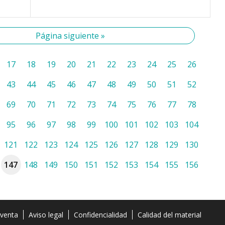
Página siguiente »
17
18
19
20
21
22
23
24
25
26
43
44
45
46
47
48
49
50
51
52
69
70
71
72
73
74
75
76
77
78
95
96
97
98
99
100
101
102
103
104
121
122
123
124
125
126
127
128
129
130
147
148
149
150
151
152
153
154
155
156
 venta
Aviso legal
Confidencialidad
Calidad del material