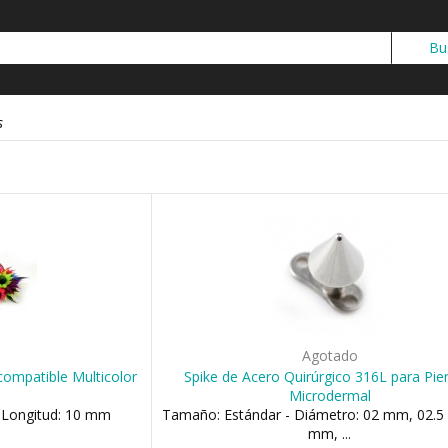
s
o
Agotado
compatible Multicolor
Spike de Acero Quirúrgico 316L para Pie
Microdermal
 Longitud: 10 mm
Tamaño: Estándar - Diámetro: 02 mm, 02.5
mm, ...