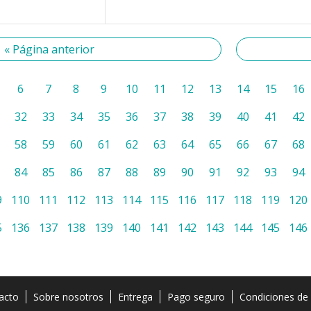
« Página anterior
6
7
8
9
10
11
12
13
14
15
16
32
33
34
35
36
37
38
39
40
41
42
58
59
60
61
62
63
64
65
66
67
68
84
85
86
87
88
89
90
91
92
93
94
9
110
111
112
113
114
115
116
117
118
119
120
5
136
137
138
139
140
141
142
143
144
145
146
acto
Sobre nosotros
Entrega
Pago seguro
Condiciones de