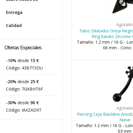
Entrega
Agotad
Calidad
Falso Dilatador Oreja Negr
Ring barato Zirconia
Tamaño: 1.2 mm / 16 G - Lon
Ofertas Especiales
06 mm - Cono:
-10%
desde
15 €
Código:
43B715DU
-20%
desde
25 €
Código:
7GKBHT6F
-30%
desde
90 €
Agotad
Código:
IAXZAD9T
Piercing Ceja Blackline Ano
Nieve
Tamaño: 1.2 mm / 16 G - Long
03 mm