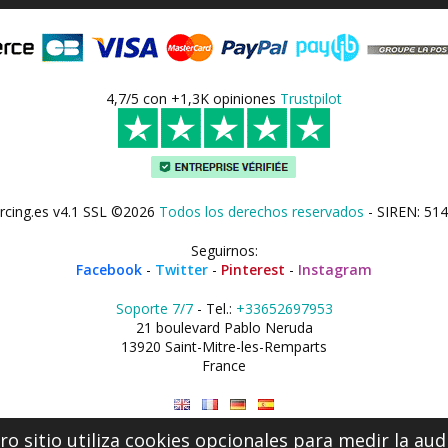
4,7/5 con +1,3K opiniones
Trustpilot
rcing.es v4.1 SSL ©2026
Todos los derechos reservados
- SIREN: 514
Seguirnos:
Facebook
-
Twitter
-
Pinterest
-
Instagram
Soporte 7/7
- Tel.:
+33652697953
21 boulevard Pablo Neruda
13920 Saint-Mitre-les-Remparts
France
o sitio utiliza cookies opcionales para medir la aud