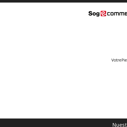
VotrePie
Nuestr