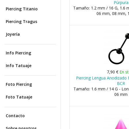
Púrpura
Tamaño: 1.2 mm / 16 G, 1.6 m
Piercing Titanio
06 mm, 08 mm, 1
Piercing Tragus
Joyería
Info Piercing
Info Tatuaje
7,90 €
En s
Piercing Lengua Anodizado N
BCR
Foto Piercing
Tamaño: 1.6 mm / 14 G - Long
06 mm
Foto Tatuaje
Contacto
Sobre nosotros