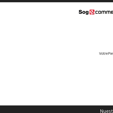
VotrePie
Nuestr