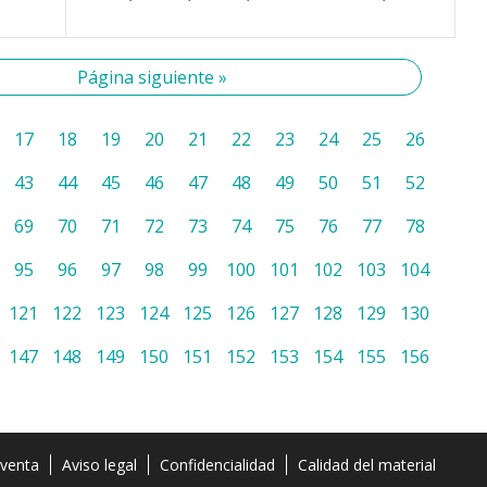
Página siguiente »
17
18
19
20
21
22
23
24
25
26
43
44
45
46
47
48
49
50
51
52
69
70
71
72
73
74
75
76
77
78
95
96
97
98
99
100
101
102
103
104
121
122
123
124
125
126
127
128
129
130
147
148
149
150
151
152
153
154
155
156
 venta
Aviso legal
Confidencialidad
Calidad del material