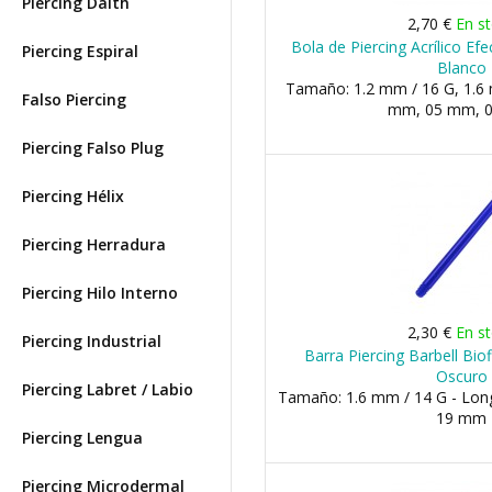
Piercing Daith
2,70 €
En s
Bola de Piercing Acrílico Ef
Piercing Espiral
Blanco
Tamaño: 1.2 mm / 16 G, 1.6 
Falso Piercing
mm, 05 mm, 
Piercing Falso Plug
Piercing Hélix
Piercing Herradura
Piercing Hilo Interno
2,30 €
En s
Piercing Industrial
Barra Piercing Barbell Biof
Oscuro
Piercing Labret / Labio
Tamaño: 1.6 mm / 14 G - Lon
19 mm
Piercing Lengua
Piercing Microdermal