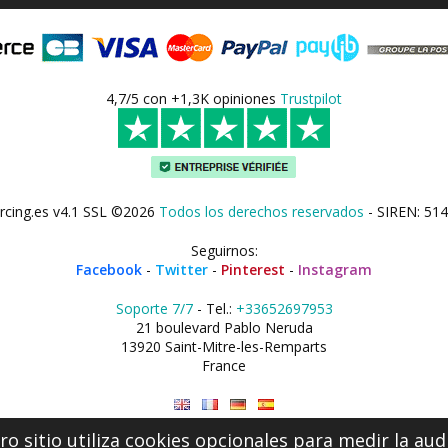
4,7/5 con +1,3K opiniones
Trustpilot
rcing.es v4.1 SSL ©2026
Todos los derechos reservados
- SIREN: 514
Seguirnos:
Facebook
-
Twitter
-
Pinterest
-
Instagram
Soporte 7/7
- Tel.:
+33652697953
21 boulevard Pablo Neruda
13920 Saint-Mitre-les-Remparts
France
o sitio utiliza cookies opcionales para medir la aud