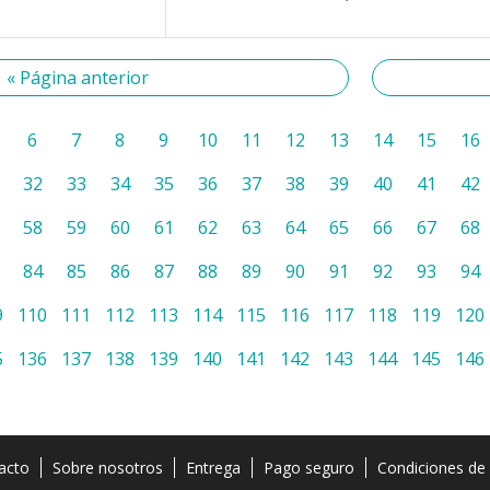
« Página anterior
6
7
8
9
10
11
12
13
14
15
16
32
33
34
35
36
37
38
39
40
41
42
58
59
60
61
62
63
64
65
66
67
68
84
85
86
87
88
89
90
91
92
93
94
9
110
111
112
113
114
115
116
117
118
119
120
5
136
137
138
139
140
141
142
143
144
145
146
acto
Sobre nosotros
Entrega
Pago seguro
Condiciones de