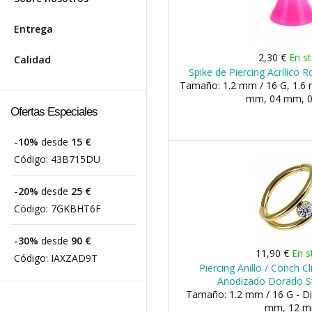
Entrega
2,30 €
En s
Calidad
Spike de Piercing Acrílico
Tamaño: 1.2 mm / 16 G, 1.6 
mm, 04 mm, 
Ofertas Especiales
-10%
desde
15 €
Código:
43B715DU
-20%
desde
25 €
Código:
7GKBHT6F
-30%
desde
90 €
11,90 €
En s
Código:
IAXZAD9T
Piercing Anillo / Conch C
Anodizado Dorado S
Tamaño: 1.2 mm / 16 G - D
mm, 12 