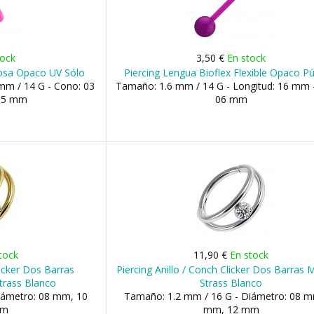
tock
3,50 €
En stock
 Rosa Opaco UV Sólo
Piercing Lengua Bioflex Flexible Opaco P
mm / 14 G - Cono: 03
Tamaño: 1.6 mm / 14 G - Longitud: 16 mm -
05 mm
06 mm
tock
11,90 €
En stock
licker Dos Barras
Piercing Anillo / Conch Clicker Dos Barras 
trass Blanco
Strass Blanco
iámetro: 08 mm, 10
Tamaño: 1.2 mm / 16 G - Diámetro: 08 m
mm
mm, 12 mm